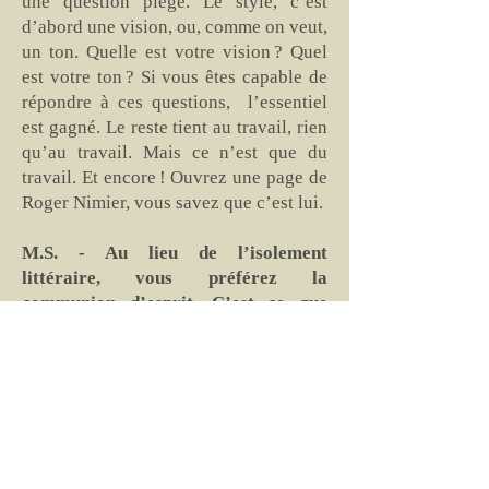
une question piège. Le style, c’est
d’abord une vision, ou, comme on veut,
un ton. Quelle est votre vision ? Quel
est votre ton ? Si vous êtes capable de
répondre à ces questions, l’essentiel
est gagné. Le reste tient au travail, rien
qu’au travail. Mais ce n’est que du
travail. Et encore ! Ouvrez une page de
Roger Nimier, vous savez que c’est lui.
M.S. - Au lieu de l’isolement
littéraire, vous préférez la
communion d’esprit. C’est ce que
prouvent vos activités éditoriales.
Est-ce par conviction que « Désunis,
nous courrons à la catastrophe. Unis,
nous y parviendrons » comme il est
dit dans le motto de votre livre
Cioran, Éjaculations mystiques ?
S.B. -Comme Cioran, j’ai un goût pour